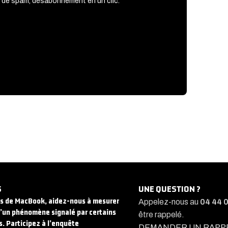
 de spam, désabonnement en un clic.
S
UNE QUESTION ?
rs de MacBook, aidez-nous à mesurer
Appelez-nous au
04 44 
d’un phénomène signalé par certains
être rappelé.
s. Participez à l’enquête
DEMANDER UN RAPP