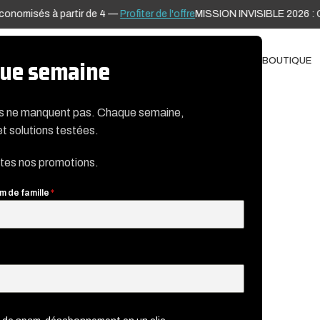
onomisés à partir de 4 —
Profiter de l'offre
MISSION INVISIBLE 2026 : Cré
ADAP’TERRE®
TÉLÉDIAGNOSTIC
BLOG
NOTICES
CONTACT
BOUTIQUE
aque semaine
es ne manquent pas. Chaque semaine,
et solutions testées.
utes nos promotions.
m de famille
*