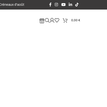
neaux d'août ouverts en préréservation sans engagement, encore des p
0,00
€