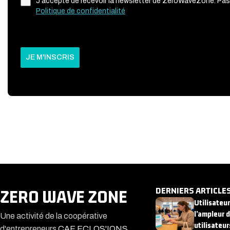
J'accepte de recevoir la newsletter de ZeroWaveZone. Pas
Politique de confidentialité
JE M'INSCRIS
DERNIERS ARTICLE
ZERO WAVE ZONE
Utilisateu
l’ampleur 
Une activité de la coopérative
utilisateur
d'entrepreneurs
CAE ECLOS'IONS