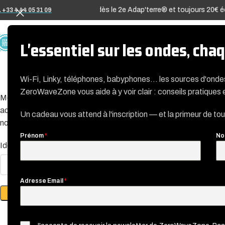
 volonté, avec des remises dès le 2e Adap'terre® et toujours 20€ éc
 +33 4 44 05 31 09
A PROPOS
L'essentiel sur les ondes, ch
Wi-Fi, Linky, téléphones, babyphones… les sources d'ond
ZeroWaveZone vous aide à y voir clair : conseils pratiques 
Mot de passe perdu ? Veuillez saisir votre identifiant ou votre
adresse e-mail. Vous recevrez un lien par e-mail pour créer un
Un cadeau vous attend à l'inscription — et la primeur de to
nouveau mot de passe.
Prénom
*
No
Identifiant ou e-mail
*
Adresse Email
*
RÉINITIALISATION DU MOT DE PASSE
Alternative: