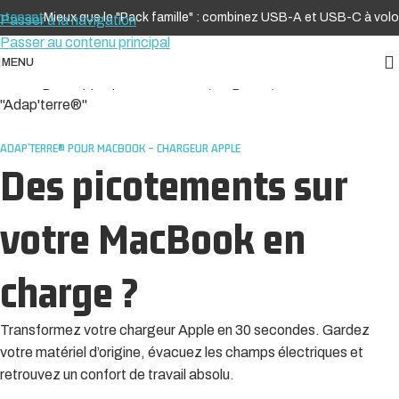
ant
Mieux que le "Pack famille" : combinez USB-A et USB-C à volonté,
Passer à la navigation
Passer au contenu principal
MENU
ADAP’TERRE® POUR MACBOOK – CHARGEUR APPLE
Des picotements sur
votre MacBook en
charge ?
Transformez votre chargeur Apple en 30 secondes. Gardez
votre matériel d’origine, évacuez les champs électriques et
retrouvez un confort de travail absolu.