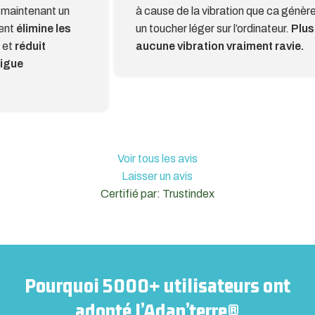
à cause de la vibration que ca génère avec
pense
un toucher léger sur l’ordinateur.
Plus
charg
aucune vibration vraiment ravie.
prob
2
Voir tous les avis
Laisser un avis
Certifié par: Trustindex
Pourquoi 5000+ utilisateurs ont
adopté l’Adap’terre®