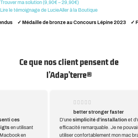
Trouver ma solution (9,90€ – 29,90€)
Lire le témoignage de Lucie
Aller à la Boutique
us ✓ Médaille de bronze au Concours Lépine 2023 ✓ Prix é
Ce que nos client pensent de
l’Adap’terre®
better stronger faster
D’une
simplicité d’installation
et d’une
Je po
efficacité remarquable. Je ne pouvais pas
place
utiliser confortablement mon mac branché
Franc