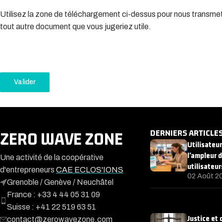
Utilisez la zone de téléchargement ci-dessus pour nous transmettr
tout autre document que vous jugeriez utile.
Valider
DERNIERS ARTICLE
ZERO WAVE ZONE
Utilisateu
l’ampleur 
Une activité de la coopérative
utilisateur
d'entrepreneurs
CAE ECLOS'IONS
02 Août 2
Grenoble / Genève / Neuchâtel
France : +33 4 44 05 31 09
Suisse : +41 22 519 63 51
Justice et
contact@zerowavezone.com