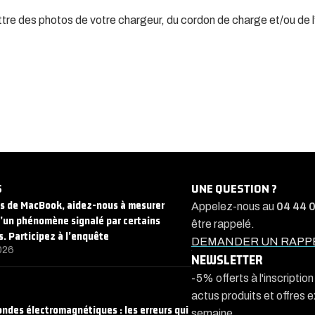
e des photos de votre chargeur, du cordon de charge et/ou de l’ap
S
UNE QUESTION ?
rs de MacBook, aidez-nous à mesurer
Appelez-nous au
04 44 
d’un phénomène signalé par certains
être rappelé.
s. Participez à l’enquête
DEMANDER UN RAPP
026
NEWSLETTER
-5% offerts à l'inscriptio
actus produits et offres 
 ondes électromagnétiques : les erreurs qui
semaine.