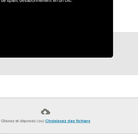
 de spam, désabonnement en un clic.
Glissez et déposez (ou)
Choisissez des fichiers