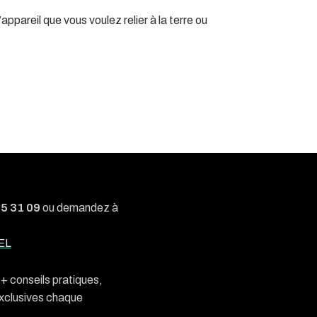
pareil que vous voulez relier à la terre ou
05 31 09
ou demandez à
EL
n + conseils pratiques,
exclusives chaque