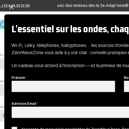
z USB-A et USB-C à volonté, avec des remises dès le 2e Adap'terre® e
 +33 4 44 05 31 09
A PROPOS
L'essentiel sur les ondes, ch
Wi-Fi, Linky, téléphones, babyphones… les sources d'ond
ZeroWaveZone vous aide à y voir clair : conseils pratiques 
Prénom
*
Un cadeau vous attend à l'inscription — et la primeur de to
Prénom
*
No
Adresse Email
*
Adresse Email
*
Numéro de téléphone
*