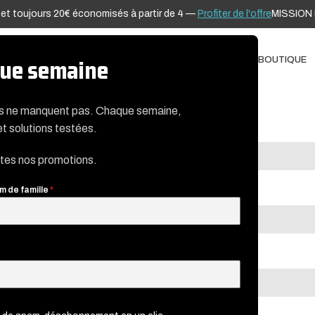
t toujours 20€ économisés à partir de 4 —
Profiter de l'offre
MISSION INV
ADAP’TERRE®
TÉLÉDIAGNOSTIC
BLOG
NOTICES
CONTACT
BOUTIQUE
aque semaine
es ne manquent pas. Chaque semaine,
et solutions testées.
Nom de famille
*
utes nos promotions.
m de famille
*