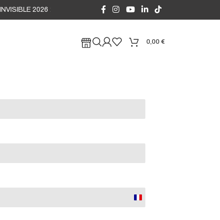
ISIBLE 2026 : Créneaux d'août ouverts en préréservation sans engagem
0,00
€
France
+33