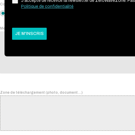
J'accepte de recevoir la newsletter de ZeroWaveZone. Pas
Comment préférez-vous être recontacté.e ?
*
Politique de confidentialité
Email
Téléphone
Merci de préciser votre demande
JE M'INSCRIS
Zone de téléchargement (photo, document…)