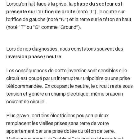
Lorsqu’on fait face à la prise, la
phase du secteur est
présente sur l’orifice de droite
(noté “L”), le neutre sur
l’orifice de gauche (noté “N”) et la terre sur le téton en haut
(noté “T” ou “G” comme “Ground”).
Lors de nos diagnostics, nous constatons souvent des
inversion phase / neutre
.
Les conséquences de cette inversion sont sensibles si le
circuit est coupé par un interrupteur unipolaire ou une prise
télécommandée. En coupant le neutre, le circuit reste sous
tension et génère un champ électrique, même si aucun
courant ne circule.
Plus grave, certains électriciens peu scrupuleux
remplacent les vieilles prises sans terre de votre
appartement par une prise dotée du téton de terre.
Malheureusement, ils “oublient” de tirer un fil jaune/vert