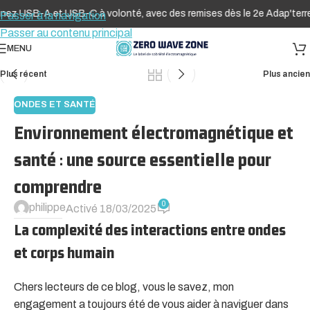
z USB-A et USB-C à volonté, avec des remises dès le 2e Adap'terre® 
Passer à la navigation
Passer au contenu principal
MENU
Plus récent
Plus ancien
ONDES ET SANTÉ
Environnement électromagnétique et
santé : une source essentielle pour
comprendre
0
philippe
Activé 18/03/2025
La complexité des interactions entre ondes
et corps humain
Chers lecteurs de ce blog, vous le savez, mon
engagement a toujours été de vous aider à naviguer dans