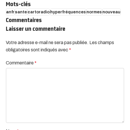
Mots-clés
anfr
sante
cartoradio
hyperfréquences
normes
nouveau
Commentaires
Laisser un commentaire
Votre adresse e-mail ne sera pas publiée.
Alternative:
Les champs
obligatoires sont indiqués avec
*
Commentaire
*