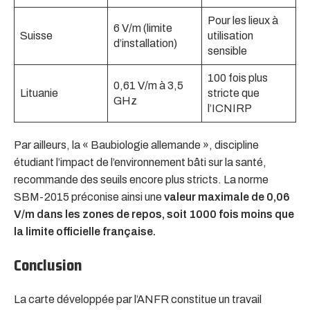
Pour les lieux à
6 V/m (limite
Suisse
utilisation
d’installation)
sensible
100 fois plus
0,61 V/m à 3,5
Lituanie
stricte que
GHz
l’ICNIRP
Par ailleurs, la « Baubiologie allemande », discipline
étudiant l’impact de l’environnement bâti sur la santé,
recommande des seuils encore plus stricts. La norme
SBM-2015 préconise ainsi une
valeur maximale de 0,06
V/m dans les zones de repos, soit 1000 fois moins que
la limite officielle française.
Conclusion
La carte développée par l’ANFR constitue un travail