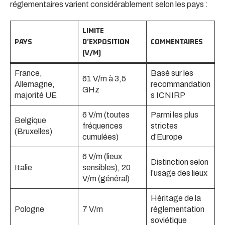
réglementaires varient considérablement selon les pays :
LIMITE
PAYS
D’EXPOSITION
COMMENTAIRES
(V/M)
France,
Basé sur les
61 V/m à 3,5
Allemagne,
recommandation
GHz
majorité UE
s ICNIRP
6 V/m (toutes
Parmi les plus
Belgique
fréquences
strictes
(Bruxelles)
cumulées)
d’Europe
6 V/m (lieux
Distinction selon
Italie
sensibles), 20
l’usage des lieux
V/m (général)
Héritage de la
Pologne
7 V/m
réglementation
soviétique