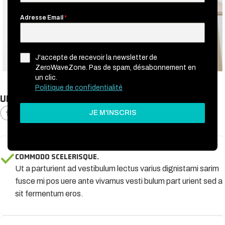
Adresse Email
*
J'accepte de recevoir la newsletter de
ZeroWaveZone. Pas de spam, désabonnement en
un clic.
Politique de confidentialité
ULLAMCORPER CONSEQUAT PULVINAR SCELERISQUE
JE M'INSCRIS
COMMODO SCELERISQUE.
Ut a parturient ad vestibulum lectus varius dignistami sarim
fusce mi pos uere ante vivamus vesti bulum part urient sed a
sit fermentum eros.