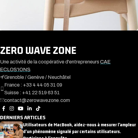
A lacus bibendum pulvinar
Furniture
ZERO WAVE ZONE
Une activité de la coopérative d'entrepreneurs
CAE
ECLOS'IONS
Grenoble / Genève / Neuchâtel
France : +33 4 44 05 31 09
Suisse : +41 22 519 63 51
contact@zerowavezone.com
DERNIERS ARTICLES
Utilisateurs de MacBook, aidez-nous à mesurer l’ampleur
d’un phénomène signalé par certains utilisateurs.