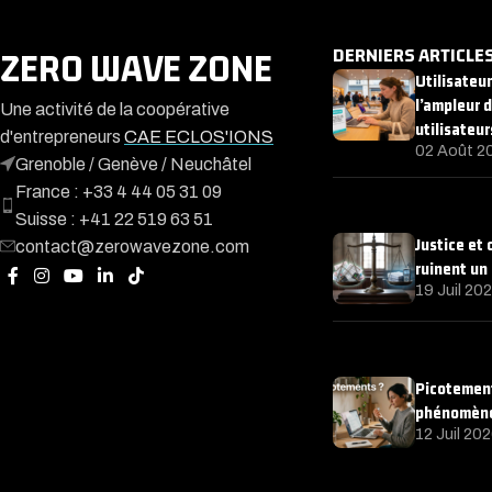
DERNIERS ARTICLE
ZERO WAVE ZONE
Utilisateu
l’ampleur 
Une activité de la coopérative
utilisateur
d'entrepreneurs
CAE ECLOS'IONS
02 Août 2
Grenoble / Genève / Neuchâtel
France : +33 4 44 05 31 09
Suisse : +41 22 519 63 51
Justice et
contact@zerowavezone.com
ruinent un
19 Juil 20
Picotement
phénomène 
12 Juil 20