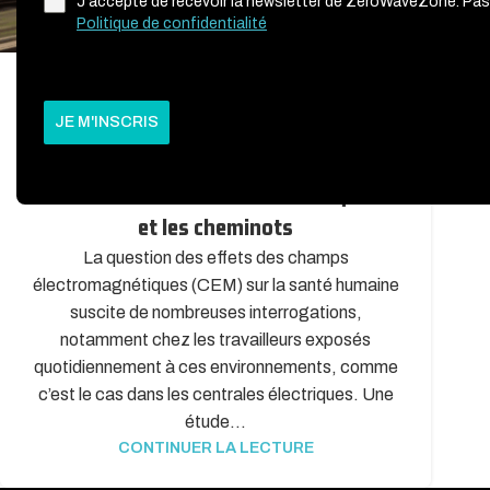
J'accepte de recevoir la newsletter de ZeroWaveZone. Pas
Politique de confidentialité
Prédire les impacts des champs
JE M'INSCRIS
électromagnétiques sur la santé : une
avancée scientifique majeure pour les
travailleurs des centrales électriques…
et les cheminots
La question des effets des champs
électromagnétiques (CEM) sur la santé humaine
suscite de nombreuses interrogations,
notamment chez les travailleurs exposés
quotidiennement à ces environnements, comme
c’est le cas dans les centrales électriques. Une
étude...
CONTINUER LA LECTURE