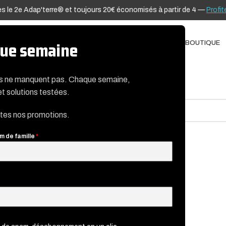
le 2e Adap'terre® et toujours 20€ économisés à partir de 4 —
Profiter d
ADAP’TERRE®
TÉLÉDIAGNOSTIC
BLOG
NOTICES
CONTACT
BOUTIQUE
aque semaine
es ne manquent pas. Chaque semaine,
et solutions testées.
utes nos promotions.
m de famille
*