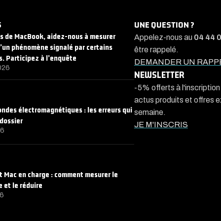
S
UNE QUESTION ?
rs de MacBook, aidez-nous à mesurer
Appelez-nous au
04 44 
d’un phénomène signalé par certains
être rappelé.
s. Participez à l’enquête
DEMANDER UN RAPP
026
NEWSLETTER
-5% offerts à l'inscriptio
actus produits et offres 
 ondes électromagnétiques : les erreurs qui
semaine.
 dossier
JE M'INSCRIS
26
 Mac en charge : comment mesurer le
et le réduire
26