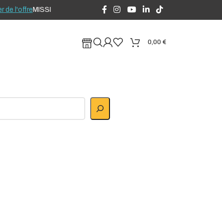
e l'offre
MISSION INVISIBLE 2026 : Créneaux d'août ouverts en préréser
0,00
€