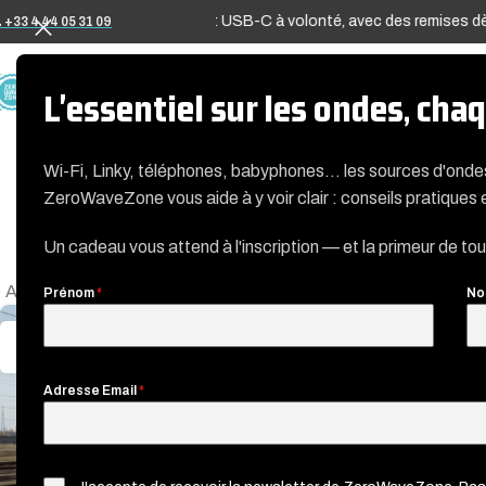
 famille" : combinez USB-A et USB-C à volonté, avec des remises dès 
 +33 4 44 05 31 09
A PROPOS
L'essentiel sur les ondes, ch
Wi-Fi, Linky, téléphones, babyphones… les sources d'ond
ZeroWaveZone vous aide à y voir clair : conseils pratiques 
Filtre
Un cadeau vous attend à l'inscription — et la primeur de to
Accueil
Articles étiquetés « centrales électriques »
Prénom
*
No
20
MAI
Adresse Email
*