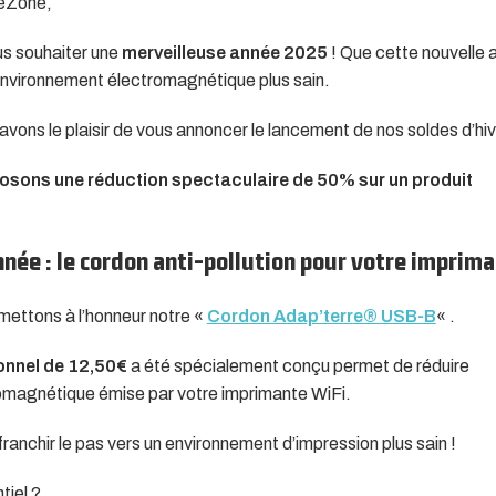
veZone,
ous souhaiter une
merveilleuse année 2025
! Que cette nouvelle 
environnement électromagnétique plus sain.
vons le plaisir de vous annoncer le lancement de nos soldes d’hiv
sons une réduction spectaculaire de 50% sur un produit
nnée : le cordon anti-pollution pour votre imprim
mettons à l’honneur notre «
Cordon Adap’terre® USB-B
« .
ionnel de 12,50€
a été spécialement conçu permet de réduire
tromagnétique émise par votre imprimante WiFi.
ranchir le pas vers un environnement d’impression plus sain !
tiel ?