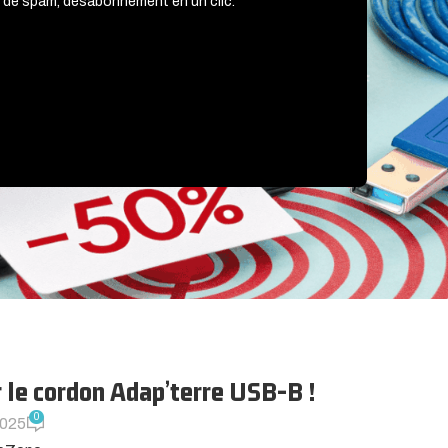
 de spam, désabonnement en un clic.
r le cordon Adap’terre USB-B !
0
2025