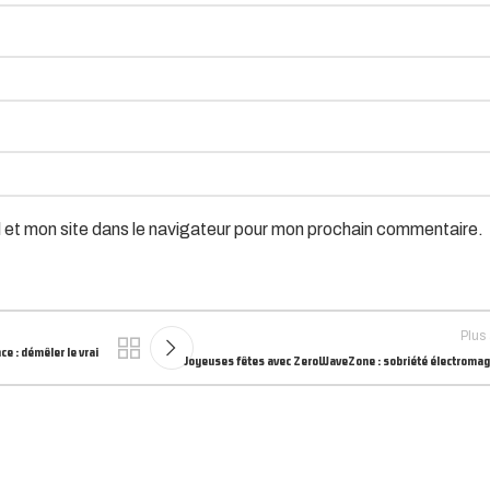
 et mon site dans le navigateur pour mon prochain commentaire.
Plus
e : démêler le vrai
Joyeuses fêtes avec ZeroWaveZone : sobriété électroma