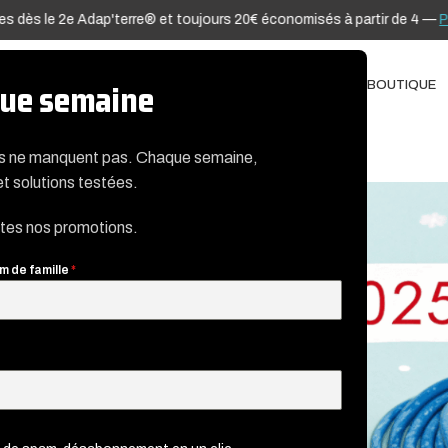
e 2e Adap'terre® et toujours 20€ économisés à partir de 4 —
Profiter de
ADAP’TERRE®
TÉLÉDIAGNOSTIC
BLOG
NOTICES
CONTACT
BOUTIQUE
aque semaine
es ne manquent pas. Chaque semaine,
et solutions testées.
utes nos promotions.
m de famille
*