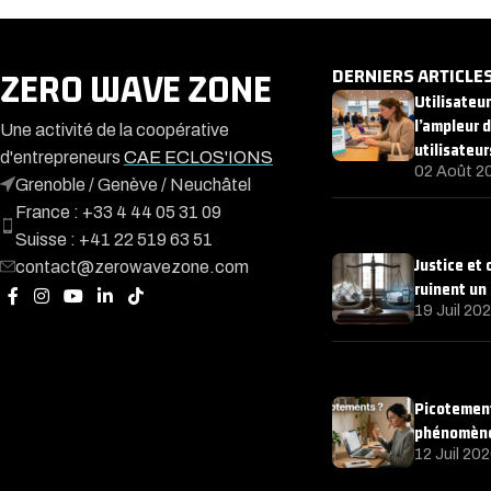
DERNIERS ARTICLE
ZERO WAVE ZONE
Utilisateu
l’ampleur 
Une activité de la coopérative
utilisateur
d'entrepreneurs
CAE ECLOS'IONS
02 Août 2
Grenoble / Genève / Neuchâtel
France : +33 4 44 05 31 09
Suisse : +41 22 519 63 51
Justice et
contact@zerowavezone.com
ruinent un
19 Juil 20
Picotement
phénomène 
12 Juil 20