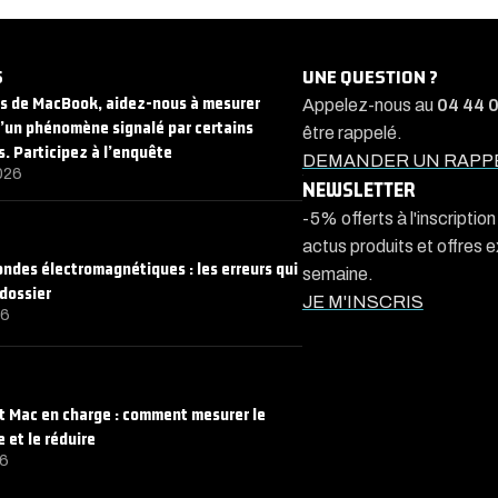
S
UNE QUESTION ?
rs de MacBook, aidez-nous à mesurer
Appelez-nous au
04 44 
d’un phénomène signalé par certains
être rappelé.
s. Participez à l’enquête
DEMANDER UN RAPP
026
NEWSLETTER
-5% offerts à l'inscriptio
actus produits et offres 
 ondes électromagnétiques : les erreurs qui
semaine.
 dossier
JE M'INSCRIS
26
 Mac en charge : comment mesurer le
et le réduire
26