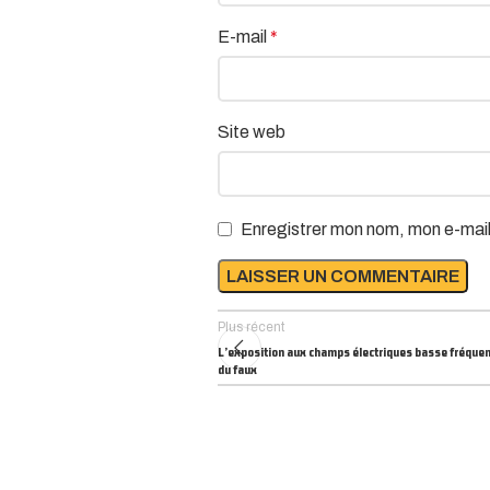
E-mail
*
Site web
Enregistrer mon nom, mon e-mail
Plus récent
L’exposition aux champs électriques basse fréquenc
du faux