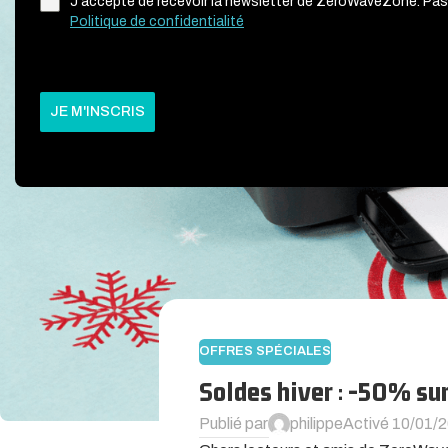
J'accepte de recevoir la newsletter de ZeroWaveZone. Pas
Politique de confidentialité
JE M'INSCRIS
OFFRES SPÉCIALES
Soldes hiver : -50% su
Publié par
philippe
Activé 10/01/