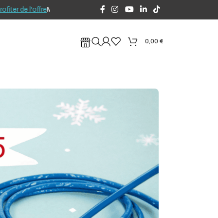
 l'offre
MISSION INVISIBLE 2026 : Créneaux d'août ouverts en préréserv
0,00
€