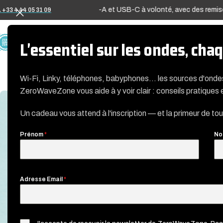
famille" : combinez USB-A et USB-C à volonté, avec des remises dès l
 +33 4 44 05 31 09
A PROPOS
L'essentiel sur les ondes, ch
Wi-Fi, Linky, téléphones, babyphones… les sources d'ond
ZeroWaveZone vous aide à y voir clair : conseils pratiques 
Un cadeau vous attend à l'inscription — et la primeur de to
Prénom
*
No
Adresse Email
*