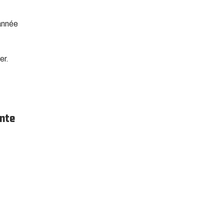
année
er.
ante