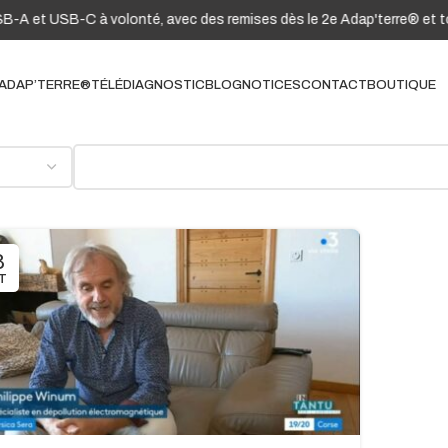
-A et USB-C à volonté, avec des remises dès le 2e Adap'terre® et tou
ADAP’TERRE®
TÉLÉDIAGNOSTIC
BLOG
NOTICES
CONTACT
BOUTIQUE
8
T