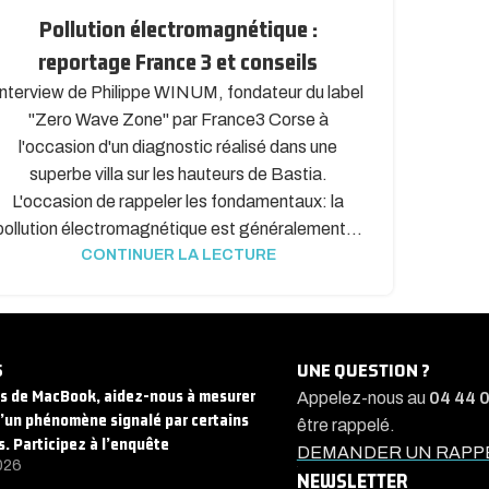
Pollution électromagnétique :
reportage France 3 et conseils
Interview de Philippe WINUM, fondateur du label
"Zero Wave Zone" par France3 Corse à
l'occasion d'un diagnostic réalisé dans une
superbe villa sur les hauteurs de Bastia.
L'occasion de rappeler les fondamentaux: la
pollution électromagnétique est généralement...
CONTINUER LA LECTURE
S
UNE QUESTION ?
rs de MacBook, aidez-nous à mesurer
Appelez-nous au
04 44 
d’un phénomène signalé par certains
être rappelé.
s. Participez à l’enquête
DEMANDER UN RAPP
026
NEWSLETTER