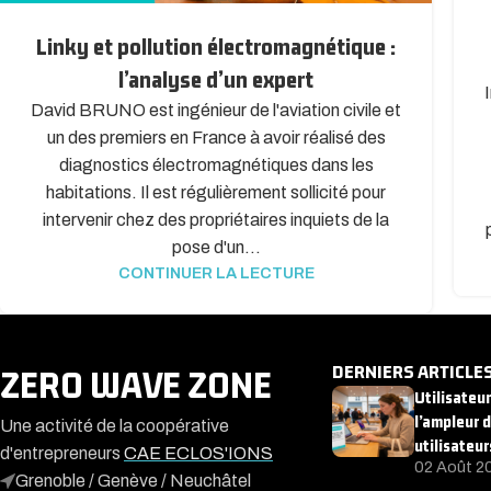
Linky et pollution électromagnétique :
l’analyse d’un expert
David BRUNO est ingénieur de l'aviation civile et
un des premiers en France à avoir réalisé des
diagnostics électromagnétiques dans les
habitations. Il est régulièrement sollicité pour
intervenir chez des propriétaires inquiets de la
pose d'un...
CONTINUER LA LECTURE
DERNIERS ARTICLE
ZERO WAVE ZONE
Utilisateu
l’ampleur 
Une activité de la coopérative
utilisateur
d'entrepreneurs
CAE ECLOS'IONS
02 Août 2
Grenoble / Genève / Neuchâtel