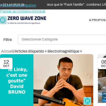
Mieux que le "Pack famille" : combinez USB
 +33 4 44 05 31 09
Passer à la navigation
Passer au contenu principal
A PROPOS
Filtre
Accueil
Articles étiquetés « électromagnétique »
12
0
OCT
OC