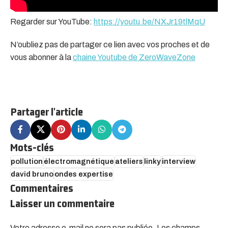
Regarder sur YouTube:
https://youtu.be/NXJr19tlMqU
N’oubliez pas de partager ce lien avec vos proches et de
vous abonner à la
chaine Youtube de ZeroWaveZone
Partager l'article
Mots-clés
pollution
électromagnétique
ateliers
linky
interview
david bruno
ondes expertise
Commentaires
Laisser un commentaire
Votre adresse e-mail ne sera pas publiée.
Alternative:
Les champs