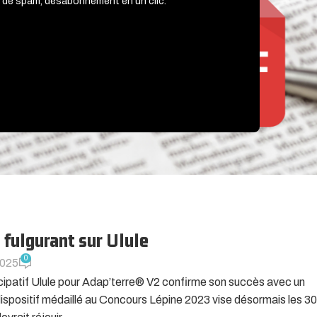
 de spam, désabonnement en un clic.
 fulgurant sur Ulule
0
2025
patif Ulule pour Adap’terre® V2 confirme son succès avec un
 Le dispositif médaillé au Concours Lépine 2023 vise désormais les 