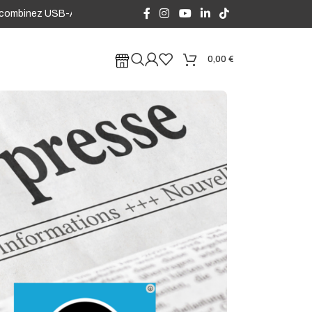
inez USB-A et USB-C à volonté, avec des remises dès le 2e Adap'terre
0,00
€