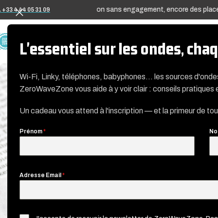
ouverts en préréservation sans engagement, encore des places pour l
 +33 4 44 05 31 09
A PROPOS
L'essentiel sur les ondes, ch
Wi-Fi, Linky, téléphones, babyphones… les sources d'ond
ZeroWaveZone vous aide à y voir clair : conseils pratiques 
Un cadeau vous attend à l'inscription — et la primeur de to
Prénom
*
No
Adresse Email
*