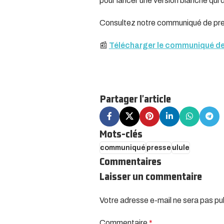
pour lancer une version blanche qui d
Consultez notre communiqué de pres
📰
Télécharger le communiqué de
Partager l'article
Mots-clés
communiqué
presse
ulule
Commentaires
Laisser un commentaire
Votre adresse e-mail ne sera pas pu
Alternative:
Commentaire
*