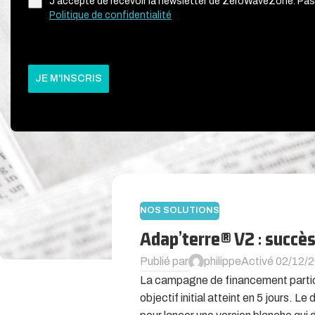
J'accepte de recevoir la newsletter de ZeroWaveZone. Pas
Politique de confidentialité
JE M'INSCRIS
NOS SOLUTIONS
Adap’terre® V2 : succès
Publié par
philippe
Activé 02/12/
La campagne de financement partici
objectif initial atteint en 5 jours.