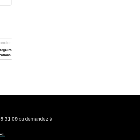
 ancien
hargeurs
cations.
05 31 09
ou demandez à
EL