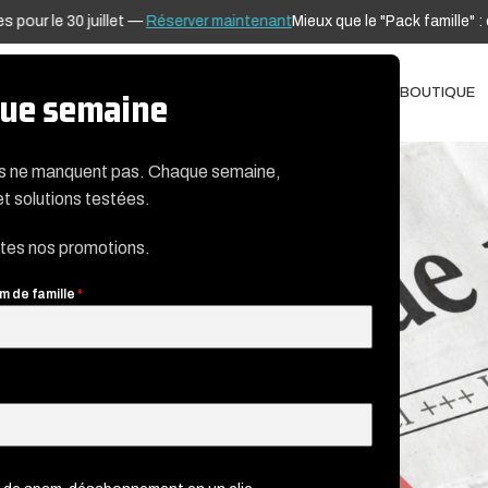
e 30 juillet —
Réserver maintenant
Mieux que le "Pack famille" : comb
ADAP’TERRE®
TÉLÉDIAGNOSTIC
BLOG
NOTICES
CONTACT
BOUTIQUE
aque semaine
es ne manquent pas. Chaque semaine,
et solutions testées.
utes nos promotions.
m de famille
*