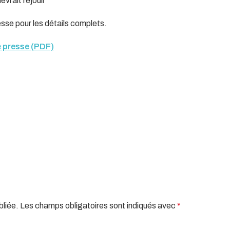
evrait réjouir
se pour les détails complets.
 presse (PDF)
bliée.
Les champs obligatoires sont indiqués avec
*