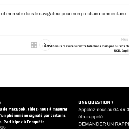
 et mon site dans le navigateur pour mon prochain commentaire.
Plus
L’ANSES vous rassure sur votre téléphone mais pas sur vos c
USB. Expli
S
UNE QUESTION ?
rs de MacBook, aidez-nous à mesurer
Appelez-nous au
04 44 
d’un phénomène signalé par certains
être rappelé.
s. Participez à l’enquête
DEMANDER UN RAPP
026