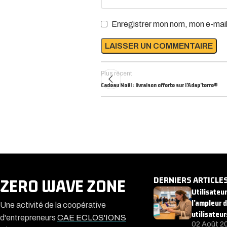
Enregistrer mon nom, mon e-mail
Plus récent
Cadeau Noël : livraison offerte sur l’Adap’terre®
DERNIERS ARTICLE
ZERO WAVE ZONE
Utilisateu
l’ampleur 
Une activité de la coopérative
utilisateur
d'entrepreneurs
CAE ECLOS'IONS
02 Août 2