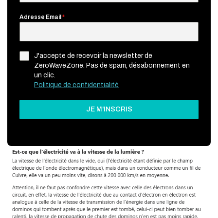
Les trois visages de la pollution
Adresse Email
*
électromagnétique : un éclairage
scientifique
J'accepte de recevoir la newsletter de
0
philippe
Activé 10/11/2024
ZeroWaveZone. Pas de spam, désabonnement en
un clic.
Dans notre quête perpétuelle de connaissances, les
Politique de confidentialité
plateformes comme
Quora
offrent une mine d’or
d’informations intéressantes. Récemment, une question a
JE M'INSCRIS
particulièrement attiré mon attention :