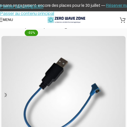
s engagement, encore des places pour le 30 juillet —
Réserver maint
Passer à la navigation
Passer au contenu principal
MENU
Accueil
Adap'terre® pour chargeurs
-31%