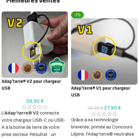
-7%
Adap’terre® V2 pour chargeur
USB
Adap’terre® V1 pour chargeur
USB
29,90
€
27,90
€
29,90
€
L'
Adap'terre® V2
connecte
Grâce à sa technologie
votre chargeur USB-C ou USB-
brevetée, primée au Concours
A à la borne de terre de votre
Lépine, l'Adap'terre® neutralise
prise secteur. Résultat : un