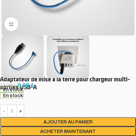
Cliquez pour agrandir
Adaptateur de mise à la terre pour chargeur multi-
8,90
€
12,90
€
sorties USB-A
En stock
En stock
Alternative:
AJOUTER AU PANIER
ACHETER MAINTENANT