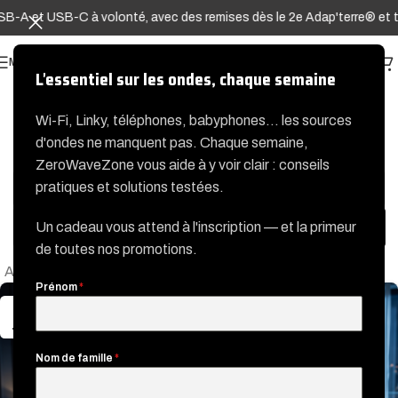
SB-A et USB-C à volonté, avec des remises dès le 2e Adap'terre® et t
MENU
L'essentiel sur les ondes, chaque semaine
Wi-Fi, Linky, téléphones, babyphones… les sources
d'ondes ne manquent pas. Chaque semaine,
Filtre
ZeroWaveZone vous aide à y voir clair : conseils
pratiques et solutions testées.
Un cadeau vous attend à l'inscription — et la primeur
de toutes nos promotions.
Accueil
Articles étiquetés « bien-être habitat »
Prénom
*
27
JUIN
Nom de famille
*