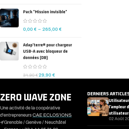
Pack "Mission invisible"
0,00
€
–
265,00
€
Adap'terre® pour chargeur
USB-A avec bloqueur de
données (DB)
29,90
€
34,90
€
DERNIERS ARTICLE
ZERO WAVE ZONE
Utilisateu
l’ampleur 
Une activité de la coopérative
utilisateur
d'entrepreneurs
CAE ECLOS'IONS
02 Août 2
Grenoble / Genève / Neuchâtel