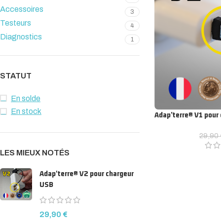
Accessoires
3
Testeurs
4
Diagnostics
1
STATUT
En solde
En stock
Adap’terre® V1 pour
29,90
LES MIEUX NOTÉS
Adap'terre® V2 pour chargeur
USB
29,90
€