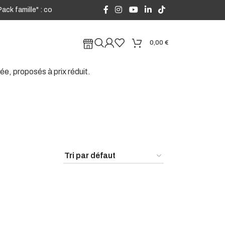
k famille" : combinez USB-A et USB-C à volonté, avec des remises dès
0,00
€
e, proposés à prix réduit.