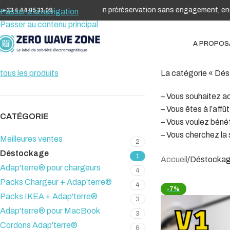
 Créneaux d'août ouverts en préréservation sans engagement, encore d
 +33 4 44 05 31 09
Passer à la navigation
Passer au contenu principal
A PROPOS
tous les produits
La catégorie « Dést
– Vous souhaitez a
– Vous êtes à l’affû
CATÉGORIE
– Vous voulez bénéf
– Vous cherchez la 
Meilleures ventes
2
Déstockage
1
Accueil
Déstocka
Adap'terre® pour chargeurs
4
Packs Chargeur + Adap'terre®
4
-7%
Packs IKEA + Adap'terre®
3
Adap'terre® pour MacBook
3
Cordons Adap'terre®
6