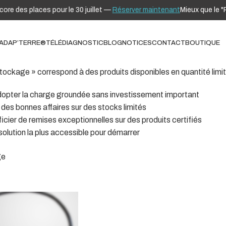
es places pour le 30 juillet —
Réserver maintenant
Mieux que le "Pac
ADAP’TERRE®
TÉLÉDIAGNOSTIC
BLOG
NOTICES
CONTACT
BOUTIQUE
ockage » correspond à des produits disponibles en quantité limité
dopter la charge groundée sans investissement important
t des bonnes affaires sur des stocks limités
icier de remises exceptionnelles sur des produits certifiés
solution la plus accessible pour démarrer
ge