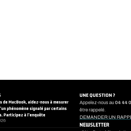
S
UNE QUESTION ?
rs de MacBook, aidez-nous à mesurer
Appelez-nous au
04 44 
d’un phénomène signalé par certains
être rappelé.
s. Participez à l’enquête
DEMANDER UN RAPP
026
NEWSLETTER