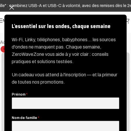
 : combinez USB-A et USB-C à volonté, avec des remises dès le 2e Ada
MENU
L'essentiel sur les ondes, chaque semaine
Wi-Fi, Linky, téléphones, babyphones… les sources
Accueil
Packs IKEA + Adap'terre®
d'ondes ne manquent pas. Chaque semaine,
RUPTURE DE STOCK
ZeroWaveZone vous aide à y voir clair : conseils
pratiques et solutions testées.
Un cadeau vous attend à l'inscription — et la primeur
de toutes nos promotions.
Prénom
*
Nom de famille
*