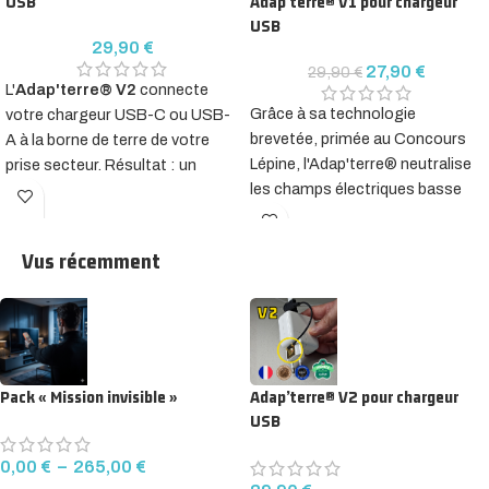
USB
Adap’terre® V1 pour chargeur
USB
29,90
€
27,90
€
29,90
€
L'
Adap'terre® V2
connecte
Grâce à sa technologie
votre chargeur USB-C ou USB-
brevetée, primée au Concours
A à la borne de terre de votre
Lépine, l'Adap'terre® neutralise
prise secteur. Résultat : un
les champs électriques basse
chargeur avec terre
qui
fréquence (50/60 Hz) autour de
supprime instantanément la
votre smartphone, tablette ou
pollution électromagnétique
Vus récemment
ordinateur, sans rien changer à
lors de la charge. Solution
vos habitudes.
passive, 100 % sécurisée, effet
mesurable en quelques
Branchement manuel
secondes.
:
branchez d'abord la cosse de
💡
Un chargeur protégé, c'est
terre sur la borne de terre de
bien. Toute la maison
Pack « Mission invisible »
Adap’terre® V2 pour chargeur
votre prise, puis connectez
protégée, c'est mieux.
USB
votre chargeur. Une solution
Profitez d'un tarif dégressif dès
efficace et accessible pour
la 2e unité (27,90 €), jusqu'à
0,00
€
–
265,00
€
améliorer la qualité de votre