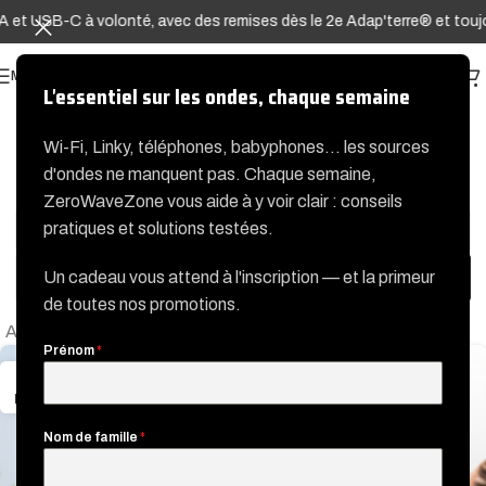
 et USB-C à volonté, avec des remises dès le 2e Adap'terre® et toujo
MENU
L'essentiel sur les ondes, chaque semaine
Wi-Fi, Linky, téléphones, babyphones… les sources
d'ondes ne manquent pas. Chaque semaine,
Filtre
ZeroWaveZone vous aide à y voir clair : conseils
pratiques et solutions testées.
Un cadeau vous attend à l'inscription — et la primeur
de toutes nos promotions.
Accueil
Articles étiquetés « elf »
Prénom
*
27
NOV
Nom de famille
*